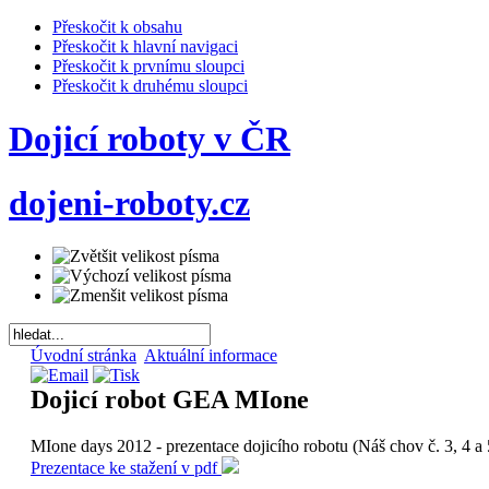
Přeskočit k obsahu
Přeskočit k hlavní navigaci
Přeskočit k prvnímu sloupci
Přeskočit k druhému sloupci
Dojicí roboty v ČR
dojeni-roboty.cz
Úvodní stránka
Aktuální informace
Dojicí robot GEA MIone
MIone days 2012 - prezentace dojicího robotu (Náš chov č. 3, 4 a 
Prezentace ke stažení v pdf