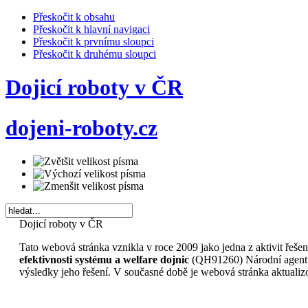
Přeskočit k obsahu
Přeskočit k hlavní navigaci
Přeskočit k prvnímu sloupci
Přeskočit k druhému sloupci
Dojicí roboty v ČR
dojeni-roboty.cz
Dojicí roboty v ČR
Tato webová stránka vznikla v roce 2009 jako jedna z aktivit řeš
efektivnosti systému a welfare dojnic
(QH91260) Národní agentur
výsledky jeho řešení. V současné době je webová stránka aktualiz