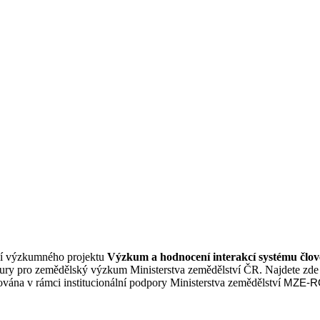
ení výzkumného projektu
Výzkum a hodnocení interakcí systému člově
y pro zemědělský výzkum Ministerstva zemědělství ČR. Najdete zde i
ována v rámci institucionální podpory Ministerstva zemědělství
MZE-R