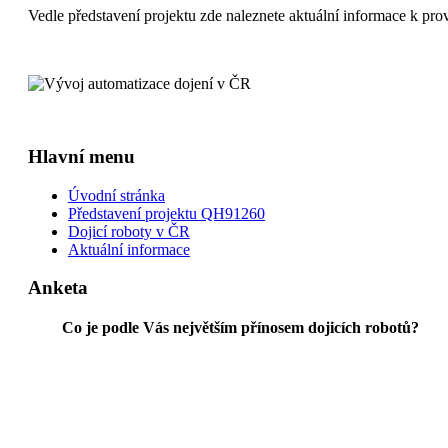
Vedle představení projektu zde naleznete aktuální informace k pro
Hlavní menu
Úvodní stránka
Představení projektu QH91260
Dojicí roboty v ČR
Aktuální informace
Anketa
Co je podle Vás největším přínosem dojicích robotů?