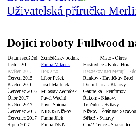
Uživatelská příručka Merl
Dojicí roboty Fullwood 
Datum spuštění
Zemědělský podnik
Místo - Okres
Leden 2011
Farma Miláček
Hostovlice - Kutná Hora
Květen 2013
Bor, s.r.o.
Bezděkov nad Metují - Ná
Červen 2015
Libor Pešek
Rankov - Havlíčkův Brod
Květen 2016
Josef Martínek
Dolní Lhota - Klatovy
Červenec 2016
Miloslav Zedníček
Gabrielka - Pelhřimov
Únor 2017
Pavel Wachtl
Řakom - Klatovy
Květen 2017
Pavel Sotona
Trstěnice - Svitavy
Červenec 2017
NIROS Nížkov
Nížkov - Ždár nad Sázavo
Červenec 2017
Farma Jílek
Střítež - Svitavy
Srpen 2017
Farma Diviš
Chrášťovice - Strakonice