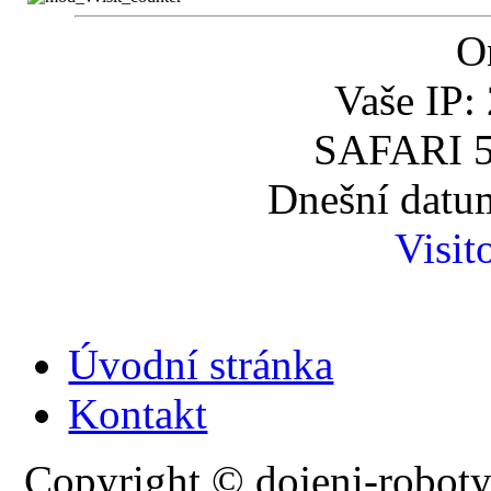
O
Vaše IP:
SAFARI 5
Dnešní datum
Visit
Úvodní stránka
Kontakt
Copyright © dojeni-roboty