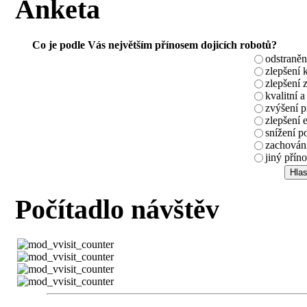
Anketa
Co je podle Vás největším přínosem dojicích robotů?
odstraněn
zlepšení 
zlepšení 
kvalitní a
zvýšení 
zlepšení 
snížení p
zachování
jiný příno
Počítadlo návštěv