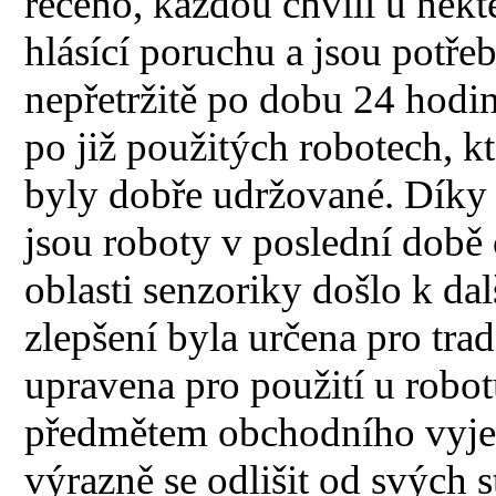
řečeno, každou chvíli u někt
hlásící poruchu a jsou potřeb
nepřetržitě po dobu 24 hodin
po již použitých robotech, kt
byly dobře udržované. Díky
jsou roboty v poslední době 
oblasti senzoriky došlo k d
zlepšení byla určena pro tradi
upravena pro použití u robo
předmětem obchodního vyjed
výrazně se odlišit od svých 