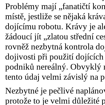
Problémy mají „fanatičtí kon
místě, jestliže se nějaká krá
dojícímu robotu. Krávy je al
žádoucí jít „zlatou střední c
rovněž nezbytná kontrola do
dojivosti při použití dojícíc
podniků nereálný. Obvyklý ná
tento údaj velmi závislý na p
Nezbytné je pečlivé naplánov
protože to je velmi důležité 