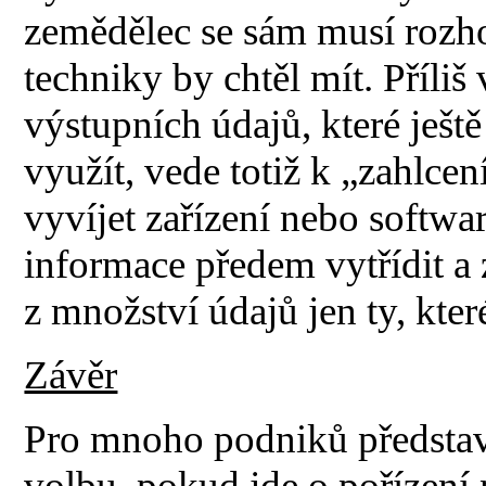
zemědělec se sám musí rozh
techniky by chtěl mít. Příli
výstupních údajů, které ješ
využít, vede totiž k „zahlce
vyvíjet zařízení nebo softw
informace předem vytřídit a z
z množství údajů jen ty, kte
Závěr
Pro mnoho podniků představuj
volbu, pokud jde o pořízení 