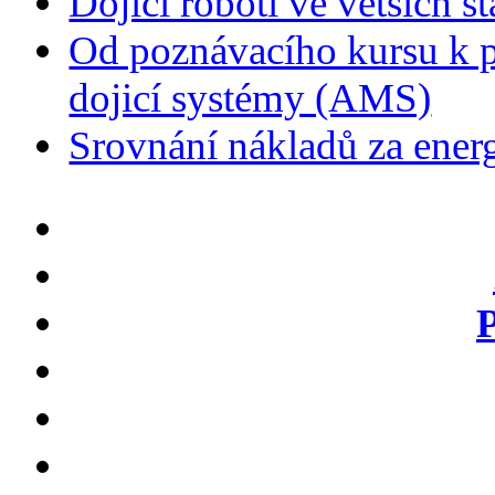
Dojící roboti ve větších s
Od poznávacího kursu k p
dojicí systémy (AMS)
Srovnání nákladů za energ