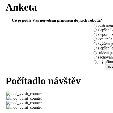
Anketa
Co je podle Vás největším přínosem dojicích robotů?
odstraněn
zlepšení 
zlepšení 
kvalitní a
zvýšení 
zlepšení 
snížení p
zachování
jiný příno
Počítadlo návštěv