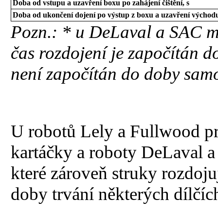
Doba od vstupu a uzavření boxu po zahájení čištění, s
Doba od ukončení dojení po výstup z boxu a uzavření východu
Pozn.: * u DeLaval a SAC my
čas rozdojení je započítán d
není započítán do doby sam
U robotů Lely a Fullwood pro
kartáčky a roboty DeLaval a
které zároveň struky rozdoj
doby trvání některých dílčíc