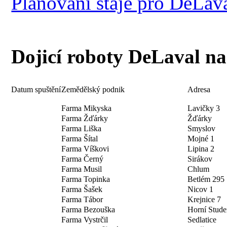
Plánování stáje pro DeLa
Dojicí roboty DeLaval n
Datum spuštění
Zemědělský podnik
Adresa
Farma Mikyska
Lavičky 3
Farma Žďárky
Žďárky
Farma Liška
Smyslov
Farma Šítal
Mojné 1
Farma Víškovi
Lipina 2
Farma Černý
Sirákov
Farma Musil
Chlum
Farma Topinka
Betlém 295
Farma Šašek
Nicov 1
Farma Tábor
Krejnice 7
Farma Bezouška
Horní Stude
Farma Vystrčil
Sedlatice