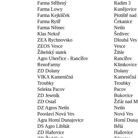
Farma Stříbrný
Radim 3
Farma Lowy
Kunějovice
Farma Kejklíček
Plotiště na
Farma Rytíř
Čekanice
Farma Němec
Netín
Klas Nekoř
Šedivec
ZEA Rychnovsko
Dlouhá Ves
ZEOS Vesce
Vesce
Žihelský statek
Žihle
Agro Uherčice - Rancířov
Rancířov
RenoFarmy
Klimkovice
ZD Dolany
Dolany
VIKA Kameničná
Kameničná
Troubky
Troubky
Selekta Pacov
Pacov
ZD Jeseník
Bukovice
ZD Ostaš
Žďár nad Me
DZ Agros Netín
Netín
Pooslaví Nová Ves
Nová Ves
Agra Horní Dunajovice
Horní Duna
DS Agro Libštát
Bělá
ZD Haňovice
Haňovice