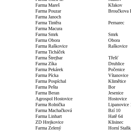
Farma Mareš
Křakov
Farma Pouzar
Broučkova 
Farma Janoch
Farma Tintěra
Pernarec
Farma Macura
Farma Smrk
Smrk
Farma Obora
Obora
Farma Raškovice
Raškovice
Farma Ticháček
Farma Štrejbar
Třešť
Farma Zíka
Druhlice
Farma Pekárek
Počenice
Farma Pícka
Vítanovice
Farma Pospíchal
Klimětice
Farma Pešta
Bor
Farma Beran
Jesenice
Agrospol Hostovice
Hostovice
Farma Rolnička
Lipanovice 
Farma Machačková
Bzí 10
Farma Linhart
Hatě 64
ZD Hrejkovice
Klisinec
Farma Zelený
Horní Staň