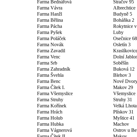
Farma Bednářová
Stračov 95
Farma Vávra
Albrechtice
Farma Hanžl
Budyně 5
Farma Bělina
Boháňka 2
Farma Pácha
Rokytnice v
Farma Pyšek
Luby
Farma Poláček
Osečnice 6
Farma Novák
Osletín 3
Farma Zavadil
Kraslíkovic
Farma Venc
Dolní Jablo
Farma Srb
Soběšín
Farma Zahradník
Buková 12
Farma Švehla
Blehov 3
Farma Benc
Nové Dvory
Farma Čítek I.
Makov 29
Farma Všemyslice
Všemyslice
Farma Struhy
Struhy 31
Farma Kořínek
Velká Lhota
Farma Hrách
Plískov 31
Farma Holub
Myštice 41
Farma Hubka
Machov
Farma Vágnerová
Ostrov u Be
Farma Čítek II.
Makov