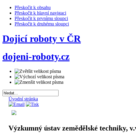
Přeskočit k obsahu
Přeskočit k hlavní navigaci
Přeskočit k prvnímu sloupci
Přeskočit k druhému sloupci
Dojicí roboty v ČR
dojeni-roboty.cz
Úvodní stránka
Výzkumný ústav zemědělské techniky, v.v