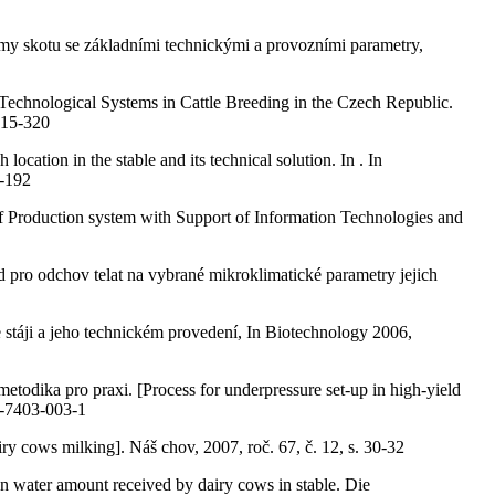
kotu se základními technickými a provozními parametry,
hnological Systems in Cattle Breeding in the Czech Republic.
315-320
n in the stable and its technical solution. In . In
6-192
roduction system with Support of Information Technologies and
dchov telat na vybrané mikroklimatické parametry jejich
ji a jeho technickém provedení, In Biotechnology 2006,
ka pro praxi. [Process for underpressure set-up in high-yield
0-7403-003-1
ows milking]. Náš chov, 2007, roč. 67, č. 12, s. 30-32
water amount received by dairy cows in stable. Die