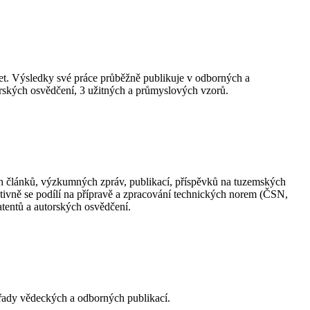
et. Výsledky své práce průběžně publikuje v odborných a
orských osvědčení, 3 užitných a průmyslových vzorů.
ých článků, výzkumných zpráv, publikací, příspěvků na tuzemských
ivně se podílí na přípravě a zpracování technických norem (ČSN,
atentů a autorských osvědčení.
 řady vědeckých a odborných publikací.