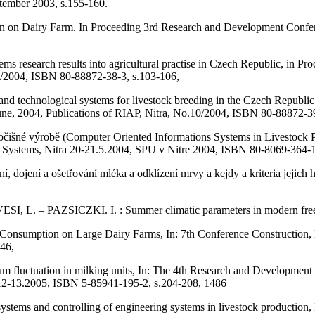
eptember 2003, s.155-160.
n on Dairy Farm. In Proceeding 3rd Research and Development Conferen
s research results into agricultural practise in Czech Republic, in P
.9/2004, ISBN 80-88872-38-3, s.103-106,
nd technological systems for livestock breeding in the Czech Republic
une, 2004, Publications of RIAP, Nitra, No.10/2004, ISBN 80-88872-39
šné výrobě (Computer Oriented Informations Systems in Livestock Produ
 Systems, Nitra 20-21.5.2004, SPU v Nitre 2004, ISBN 80-8069-364-1
, dojení a ošetřování mléka a odklízení mrvy a kejdy a kriteria jeji
. – PAZSICZKI. I. : Summer climatic parameters in modern free bo
ption on Large Dairy Farms, In: 7th Conference Construction, En
46,
ation in milking units, In: The 4th Research and Development Conf
2-13.2005, ISBN 5-85941-195-2, s.204-208, 1486
stems and controlling of engineering systems in livestock production,