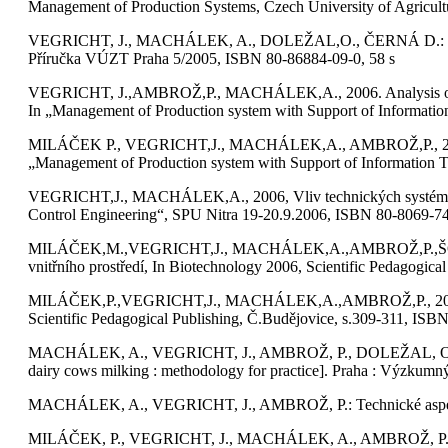
Management of Production Systems, Czech University of Agricul
VEGRICHT, J., MACHÁLEK, A., DOLEŽAL,O., ČERNÁ D.: Katalog 
Příručka VÚZT Praha 5/2005, ISBN 80-86884-09-0, 58 s
VEGRICHT, J.,AMBROŽ,P., MACHÁLEK,A., 2006. Analysis of Techn
In „Management of Production system with Support of Informatio
MILÁČEK P., VEGRICHT,J., MACHÁLEK,A., AMBROŽ,P., 2006, Dairy
„Management of Production system with Support of Information T
VEGRICHT,J., MACHÁLEK,A., 2006, Vliv technických systémů na s
Control Engineering“, SPU Nitra 19-20.9.2006, ISBN 80-8069-74
MILÁČEK,M.,VEGRICHT,J., MACHÁLEK,A.,AMBROŽ,P.,ŠOCH,M., 200
vnitřního prostředí, In Biotechnology 2006, Scientific Pedagogi
MILÁČEK,P.,VEGRICHT,J., MACHÁLEK,A.,AMBROŽ,P., 2006, Příjem
Scientific Pedagogical Publishing, Č.Budějovice, s.309-311, IS
MACHÁLEK, A., VEGRICHT, J., AMBROŽ, P., DOLEŽAL, O.: Postup p
dairy cows milking : methodology for practice]. Praha : Výzkumn
MACHÁLEK, A., VEGRICHT, J., AMBROŽ, P.: Technické aspekty doj
MILÁČEK, P., VEGRICHT, J., MACHÁLEK, A., AMBROŽ, P.: Effect of