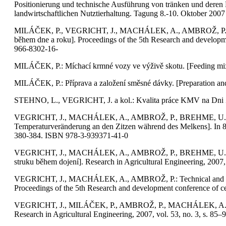
Positionierung und technische Ausführung von tränken und deren
landwirtschaftlichen Nutztierhaltung. Tagung 8.-10. Oktober 200
MILÁČEK, P., VEGRICHT, J., MACHÁLEK, A., AMBROŽ, P.: Water 
během dne a roku]. Proceedings of the 5th Research and developme
966-8302-16-
MILÁČEK, P.: Míchací krmné vozy ve výživě skotu. [Feeding mixin
MILÁČEK, P.: Příprava a založení směsné dávky. [Preparation and e
STEHNO, L., VEGRICHT, J. a kol.: Kvalita práce KMV na Dni Zem
VEGRICHT, J., MACHÁLEK, A., AMBROŽ, P., BREHME, U., ROSE, S.
Temperaturveränderung an den Zitzen während des Melkens]. In 8.
380-384. ISBN 978-3-939371-41-0
VEGRICHT, J., MACHÁLEK, A., AMBROŽ, P., BREHME, U., ROSE, S.
struku během dojení]. Research in Agricultural Engineering, 2007, 
VEGRICHT, J., MACHÁLEK, A., AMBROŽ, P.: Technical and technol
Proceedings of the 5th Research and development conference of ce
VEGRICHT, J., MILÁČEK, P., AMBROŽ, P., MACHÁLEK, A.: Paramet
Research in Agricultural Engineering, 2007, vol. 53, no. 3, s. 85–