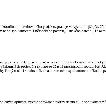
koordinátor navrhovaného projektu, pracuje ve výzkumu již přes 25 l
rem nebo spoluautorem 1 německého patentu, 1 ruského patentu, 12 aut
asti již více než 37 let a publikoval více než 200 odborných a vědeck
výzkumných projektů a aktivně se účastní mezinárodní spolupráce. Akt
cky činný u nás i v zahraničí. Je autorem nebo spoluautorem několika p
onických aplikací, vývoje software a tvorby databází. Je spoluautorem