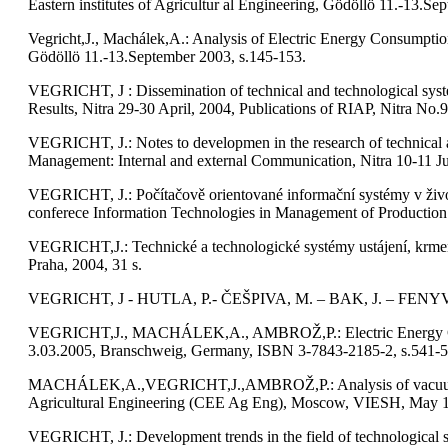
Eastern institutes of Agricultur al Engineering, Gödöllö 11.-13.S
Vegricht,J., Machálek,A.: Analysis of Electric Energy Consumptio
Gödöllö 11.-13.September 2003, s.145-153.
VEGRICHT, J : Dissemination of technical and technological system
Results, Nitra 29-30 April, 2004, Publications of RIAP, Nitra No
VEGRICHT, J.: Notes to developmen in the research of technical a
Management: Internal and external Communication, Nitra 10-11 J
VEGRICHT, J.: Počítačově orientované informační systémy v živoči
conferece Information Technologies in Management of Production
VEGRICHT,J.: Technické a technologické systémy ustájení, krmení
Praha, 2004, 31 s.
VEGRICHT, J - HUTLA, P.- ČEŠPIVA, M. – BAK, J. – FENYVESI, L
VEGRICHT,J., MACHÁLEK,A., AMBROŽ,P.: Electric Energy Consum
3.03.2005, Branschweig, Germany, ISBN 3-7843-2185-2, s.541-5
MACHÁLEK,A.,VEGRICHT,J.,AMBROŽ,P.: Analysis of vacuum fluctu
Agricultural Engineering (CEE Ag Eng), Moscow, VIESH, May 1
VEGRICHT, J.: Development trends in the field of technological sy