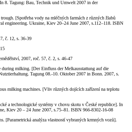
 In 8. Tagung: Bau, Technik und Umwelt 2007 in der
ough. [Spotřeba vody na mléčných farmách z různých žlabů
tural engineering. Ukraine, Kiev 20–24 June 2007, s.112–118. ISBN
, č. 12, s. 36-39
-15
ělství, 2007, roč. 57, č. 2, s. 46-47
ng milking. [Der Einfluss der Melkausstattung auf die
utztierhaltung. Tagung 08.-10. Oktober 2007 in Bonn. 2007, s.
ilking machines. [Vliv různých dojících zařízení na teplotu
é a technologické systémy v chovu skotu v České republice]. In
kraine, Kiev 20 – 24 June 2007, s.75–81. ISBN 966-8302-16-08
 [Parametrická analýza vlastností vybraných krmných vozů].