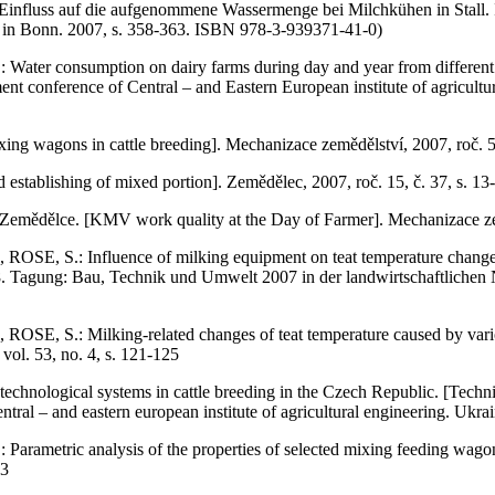
 Einfluss auf die aufgenommene Wassermenge bei Milchkühen in Stall.
7 in Bonn. 2007, s. 358-363. ISBN 978-3-939371-41-0)
consumption on dairy farms during day and year from different tr
nt conference of Central – and Eastern European institute of agricul
g wagons in cattle breeding]. Mechanizace zemědělství, 2007, roč. 57
stablishing of mixed portion]. Zemědělec, 2007, roč. 15, č. 37, s. 13
ědělce. [KMV work quality at the Day of Farmer]. Mechanizace zeměd
: Influence of milking equipment on teat temperature change duri
 Tagung: Bau, Technik und Umwelt 2007 in der landwirtschaftlichen N
: Milking-related changes of teat temperature caused by various m
vol. 53, no. 4, s. 121-125
ogical systems in cattle breeding in the Czech Republic. [Technick
ntral – and eastern european institute of agricultural engineering. U
ric analysis of the properties of selected mixing feeding wagons.
93