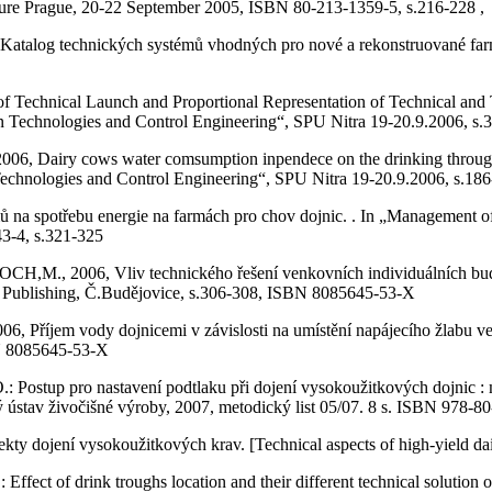
ture Prague, 20-22 September 2005, ISBN 80-213-1359-5, s.216-228 ,
technických systémů vhodných pro nové a rekonstruované farmy s
ical Launch and Proportional Representation of Technical and Tec
n Technologies and Control Engineering“, SPU Nitra 19-20.9.2006, s.
 cows water comsumption inpendece on the drinking through locatio
echnologies and Control Engineering“, SPU Nitra 19-20.9.2006, s.18
potřebu energie na farmách pro chov dojnic. . In „Management of P
3-4, s.321-325
6, Vliv technického řešení venkovních individuálních bud pro o
cal Publishing, Č.Budějovice, s.306-308, ISBN 8085645-53-X
 vody dojnicemi v závislosti na umístění napájecího žlabu ve stá
BN 8085645-53-X
ro nastavení podtlaku při dojení vysokoužitkových dojnic : metodi
ý ústav živočišné výroby, 2007, metodický list 05/07. 8 s. ISBN 978-8
ení vysokoužitkových krav. [Technical aspects of high-yield dairy c
 drink troughs location and their different technical solution on 