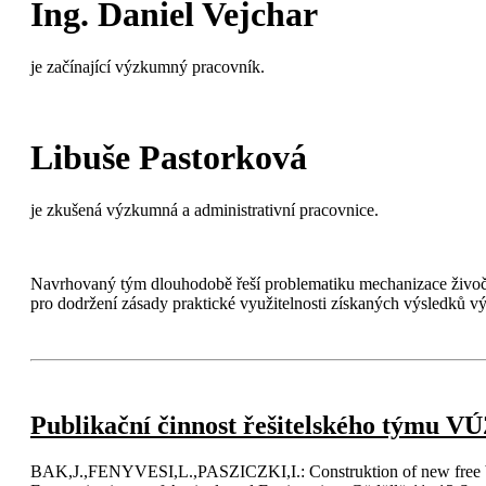
Ing. Daniel Vejchar
je začínající výzkumný pracovník.
Libuše Pastorková
je zkušená výzkumná a administrativní pracovnice.
Navrhovaný tým dlouhodobě řeší problematiku mechanizace živoči
pro dodržení zásady praktické využitelnosti získaných výsledků 
Publikační činnost řešitelského týmu VÚZ
BAK,J.,FENYVESI,L.,PASZICZKI,I.: Construktion of new free box s