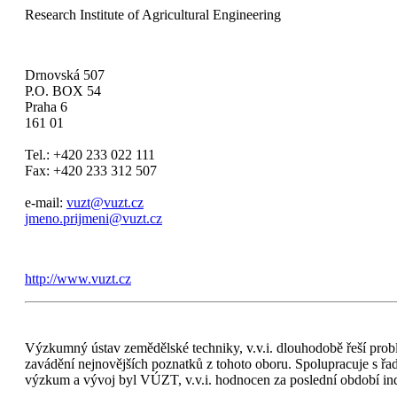
Research Institute of Agricultural Engineering
Drnovská 507
P.O. BOX 54
Praha 6
161 01
Tel.: +420 233 022 111
Fax: +420 233 312 507
e-mail:
vuzt@vuzt.cz
jmeno.prijmeni@vuzt.cz
http://www.vuzt.cz
Výzkumný ústav zemědělské techniky, v.v.i. dlouhodobě řeší probl
zavádění nejnovějších poznatků z tohoto oboru. Spolupracuje s 
výzkum a vývoj byl VÚZT, v.v.i. hodnocen za poslední období inde