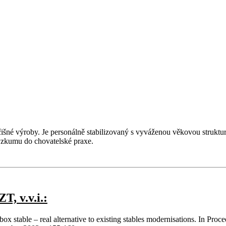
šné výroby. Je personálně stabilizovaný s vyváženou věkovou struktur
výzkumu do chovatelské praxe.
T, v.v.i.:
table – real alternative to existing stables modernisations. In Pro