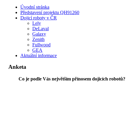
Úvodní stránka
Představení projektu QH91260
Dojicí roboty v ČR
Lely
DeLaval
Galaxy
Zenith
Fullwood
GEA
Aktuální informace
Anketa
Co je podle Vás největším přínosem dojicích robotů?