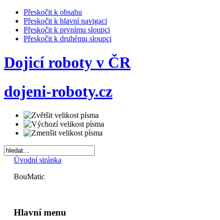
Přeskočit k obsahu
Přeskočit k hlavní navigaci
Přeskočit k prvnímu sloupci
Přeskočit k druhému sloupci
Dojicí roboty v ČR
dojeni-roboty.cz
Úvodní stránka
BouMatic
Hlavní menu